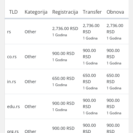
G
TLD
Kategorija
Registracija
Transfer
Obnova
p
2,736.00
2,736.00
0
2,736.00 RSD
rs
Other
RSD
RSD
(0
1 Godina
1 Godina
1 Godina
RS
900.00
900.00
0
900.00 RSD
co.rs
Other
RSD
RSD
(0
1 Godina
1 Godina
1 Godina
RS
650.00
650.00
0
650.00 RSD
in.rs
Other
RSD
RSD
(0
1 Godina
1 Godina
1 Godina
RS
900.00
900.00
0
900.00 RSD
edu.rs
Other
RSD
RSD
(0
1 Godina
1 Godina
1 Godina
RS
900.00
900.00
0
900.00 RSD
org.rs
Other
RSD
RSD
(0