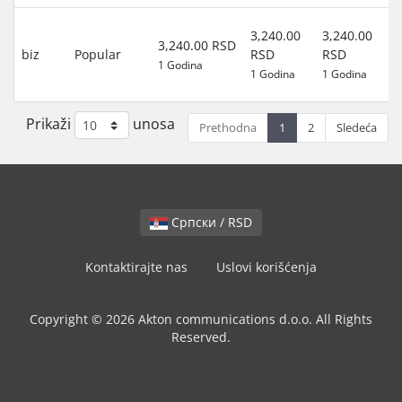
3
3,240.00
3,240.00
3,240.00 RSD
d
biz
Popular
RSD
RSD
1 Godina
(0
1 Godina
1 Godina
RS
Prikaži
unosa
Prethodna
1
2
Sledeća
Српски / RSD
Kontaktirajte nas
Uslovi korišćenja
Copyright © 2026 Akton communications d.o.o. All Rights
Reserved.