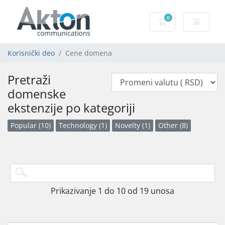
0
Korpa
Korisnički deo
Cene domena
Pretraži
domenske
ekstenzije po kategoriji
Popular (10)
Technology (1)
Novelty (1)
Other (8)
Prikazivanje 1 do 10 od 19 unosa