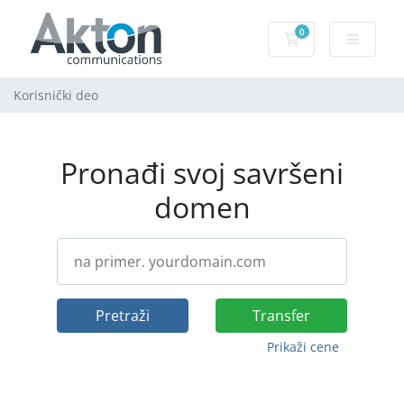
0
Korpa
Korisnički deo
Pronađi svoj savršeni
domen
Pretraži
Transfer
Prikaži cene